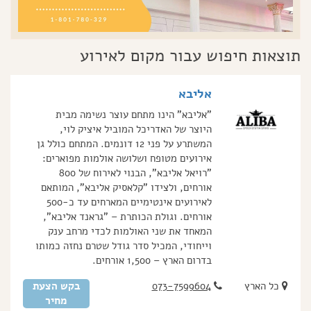
תוצאות חיפוש עבור מקום לאירוע
אליבא
"אליבא" הינו מתחם עוצר נשימה מבית
היוצר של האדריכל המוביל איציק לוי,
המשתרע על פני 12 דונמים. המתחם כולל גן
אירועים מטופח ושלושה אולמות מפוארים:
"רויאל אליבא", הבנוי לאירוח של 800
אורחים, ולצידו "קלאסיק אליבא", המותאם
לאירועים אינטימיים המארחים עד כ-500
אורחים. וגולת הכותרת – "גראנד אליבא",
המאחד את שני האולמות לכדי מרחב ענק
וייחודי, המכיל סדר גודל שטרם נחזה כמותו
בדרום הארץ – 1,500 אורחים.
כל הארץ
073-7599604
בקש הצעת
מחיר