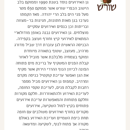
גן האירועים נוסד בשנת 1990 וממוקם בלב
הישוב הכפרי שורש אשר ממוקם 650 מטר
מעל פני הים בלב הרי יהודה. מאז הקמתו
נערכו בגן מאות חתונות, חגיגות בר-מצווה
ובריתות וכן כנסים ואירועים עסקיים
מוצלחים. גן האירועים נבנה באופן מודולארי
המתאים לאירועי קיץ וחורף ועוצב בקפידה.
הכניסה הראשית לגן עוברת דרך שביל מדורג
מרהיב, מעוצב, שטוף בתאורה מיוחדת
ומוקף בצמחיה מלבלבת אשר מוביל לאזור
קבלת הפנים המשקיף על בריכת מים פתוחה
הפונה לכיוון הנוף ההררי הירוק אשר מקיף
את הגן ואפשר עריכת קוקטיל כניסה מקדם
ומרהיב. קמפוס גן האירועים מכיל מספר
רחבות לקבלת פנים, לעריכת טקסי החופה,
לעריכת האירוע ולהתאווררות. חלקם מקורות
וחלקם פתוחות והמאפשרות עריכת אירועים
פתוחים בקיץ למול השקיעה, אירועים
מקורים בחורף ואירועים משולבים עם חופה
תחת כיפת השמיים ועריכת האירוע באולם
מקורה אך פתוח לנוף, לשקיעה ומדשאה