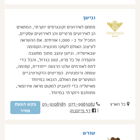
ונישן
מתחם לאירועים וקונגרסים יוקרתי, המתאים
הן לאירועים פרטיים והן לאירועים עסקיים,
המכיל עד כ- 1,000 אורחים. את ההשראה
לעיצוב האולם לקחנו מוונציה הקסומה
שבאיטליה. ונישן עוצב מתוך מחשבה
והקפדה על כל פרט, קטן כגדול, והכל כדי
לתת לאורחים שלנו הרגשה ייחודית, קסומה,
שמחה ורומנטית. הפריטים הדקורטיביים
המעטרים את האולם, הובאו במיוחד
מאיטליה כדי להעניק למקום מראה אירופאי,
מתוחכם ויוקרתי במיוחד.
כל הארץ
077-9965082
03-9108585
בקש הצעת
|
דף פייסבוק
מחיר
שורש