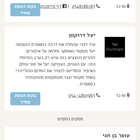
מרכז
0548186187
|
דף פייסבוק
בקש הצעת
מחיר
יעל דרוקמן
עוד לפני שהחלה את דרכה כמאפרת הוקסמה
יעל מטקסי האוסקר וחלמה על איפורים
זוהרים ונוצצים כמו שיש רק בערב המיוחד
הזה. עם השנים, העמיקה יעל אל תוך עולם
האיפור והחליטה להמיר את החלום ההוליוודי
באחד מקומי שבו משתקפות תשוקותיה
כמאפרת.
מרכז
054-4801963
בקש הצעת
מחיר
ספקים נוספים
עופר בן חגי