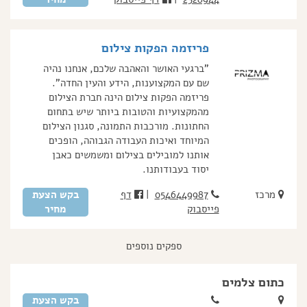
פריזמה הפקות צילום
"ברגעי האושר והאהבה שלכם, אנחנו נהיה
שם עם המקצוענות, הידע והעין החדה".
פריזמה הפקות צילום הינה חברת הצילום
מהמקצועיות והטובות ביותר שיש בתחום
החתונות. מורכבות התמונה, סגנון הצילום
המיוחד ואיכות העבודה הגבוהה, הופכים
אותנו למובילים בצילום ומשמשים כאבן
יסוד בעבודותנו.
מרכז
0546449987
|
דף
בקש הצעת
פייסבוק
מחיר
ספקים נוספים
כתום צלמים
בקש הצעת