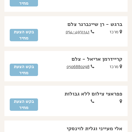
מחיר
ברגש - רן שיינברגר צלם
מרכז
054-4931141
בקש הצעת
מחיר
קריידרמן אריאל - צלם
מרכז
0506880298
בקש הצעת
מחיר
פפראצי צילום ללא גבולות
בקש הצעת
מחיר
אלי מעייני וגלית לוינסקי