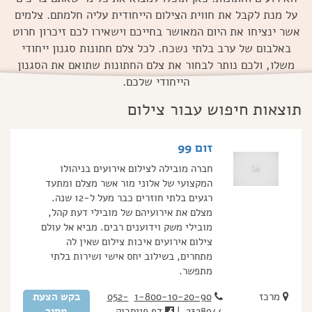
על מנת לקבל את חווית הצילום הייחודית עליה חלמתם. צלמים
אשר ינציחו את היום המאושר בחייכם וישאירו לכם זיכרון חרוט
באלבום של ערב בלתי נשכח. לכל צלם חתונות סגנון ייחודי
משלו, ולכם נותר לבחור את צלם החתונות שתואם את הסגנון
הייחודי שלכם.
תוצאות חיפוש עבור צילום
זום 99
חברה מובילה לצילום אירועים בניהולו
המקצועי של אלוני מור אשר מצלם ומתעד
רגעים בלתי חוזרים כבר מעל ל-12 שנה.
מצלם את אירועיהם של מובילי דעת קהל,
מובילי משק וידוענים רבים. מביא אל עולם
צילום אירועים איכות צילום שאין לה
מתחרים, בשילוב יחס אישי ושירות בלתי
מתפשר.
מרכז
1-800-10-20-90
052-
בקש הצעת
2328944
|
דף פייסבוק
מחיר