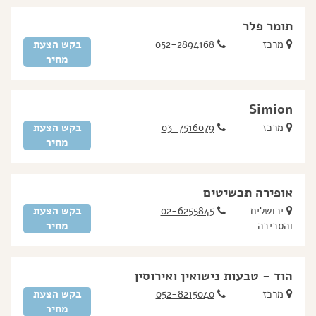
תומר פלר
מרכז
052-2894168
בקש הצעת
מחיר
Simion
מרכז
03-7516079
בקש הצעת
מחיר
אופירה תכשיטים
ירושלים
02-6255845
בקש הצעת
והסביבה
מחיר
הוד - טבעות נישואין ואירוסין
מרכז
052-8215040
בקש הצעת
מחיר