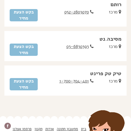
רותם
מרכז
052-2803070
בקש הצעת
מחיר
מסיבה.נט
מרכז
03-6830393
בקש הצעת
מחיר
טיק טק פרינט
מרכז
1-700-704-401
בקש הצעת
מחיר
בית
מחשבון חתונה
אודות
תקנון
פרסמו אצלנו